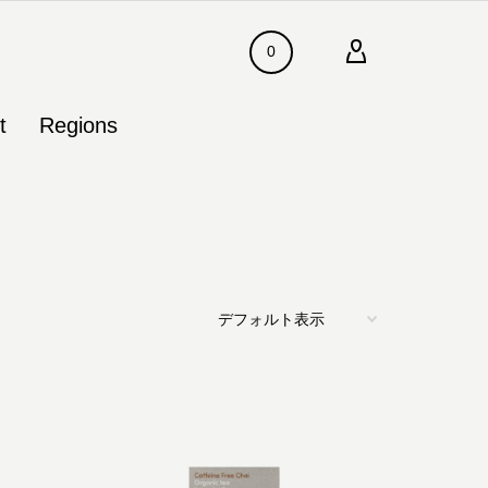
0
t
Regions