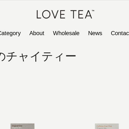
Category
About
Wholesale
News
Contac
のチャイティー