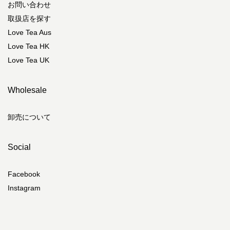
お問い合わせ
BROWN and ordinary.
取扱店を探す
北海道勇払郡むかわ町末広2-29
Love Tea Aus
ビオセボン 二子玉川東急フードショー店
Love Tea HK
東京都世田谷区玉川2-21-1<br />二子玉川ライズ・ショッピングセンター地下1
Love Tea UK
階
ビオセボン アトレ竹芝店
Wholesale
東京都港区海岸1-10-30 アトレ竹芝 タワー棟1階
hotel Siro
卸売について
東京都豊島区池袋2-12-12
buik
Social
東京都港区南青山4-26-12
café robinet
Facebook
茨城県結城市新福寺4-6-7
Instagram
convex beaute
神奈川県厚木市寿町2-1-5