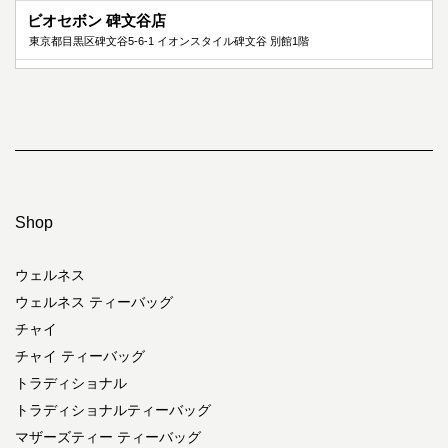
ビオセボン 碑文谷店
東京都目黒区碑文谷5-6-1 イオンスタイル碑文谷 別館1階
ビオセボン 東武池袋店
東京都豊島区西池袋1-1-25 <br />東武百貨店池袋店 eatobu(イートーブ)地下2階
ビオセボン 小田急藤沢店
神奈川県藤沢市南藤沢21-1 ODAKYU 湘南 GATE2階
ビオセボン 新百合ヶ丘店
神奈川県川崎市麻生区上麻生1-19 イオン新百合ヶ丘店2階
Shop
ビオセボン 町田東急ツインズ店
ウェルネス
東京都町田市原町田6-4-1<br />町田東急ツインズ イースト館1階 レ・シ・ピ町
田
ウェルネス ティーバッグ
チャイ
ビオセボン 富ヶ谷店
東京都渋谷区富ヶ谷1-49-21
チャイ ティーバッグ
トラディショナル
ビオセボン 四谷三丁目店
トラディショナルティーバッグ
東京都新宿区四谷3-5
マザーズティー ティーバッグ