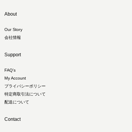
ビオセボン 中目黒店
東京都目黒区上目黒1-26-2 中目黒アトラスタワー内
About
keiokairai
京都府京都市左京区一乗寺高槻町28-2 keiokairai-bld. 1F-3F
Our Story
ビオセボン 横浜元町店
会社情報
神奈川県横浜市中区元町5-183 1F 2F
bowl
Support
佐賀県西松浦郡有田町本町丙1054
Licht
FAQ’s
北海道札幌市中央区大通西15-3-6 土井ビル 2F
My Account
プライバシーポリシー
GOOD NATURE STATION
京都府京都市下京区四条下ル2丁目稲荷町318-6
特定商取引法について
配送について
ビオセボン 日吉店
神奈川県横浜市港北区箕輪町2-7-42 ソコラ日吉1階
Contact
ビオセボン ルミネ立川店
東京都立川市曙町2-1-1 ルミネ立川店 地下1階