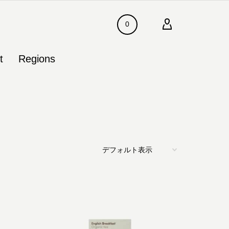
0
t
Regions