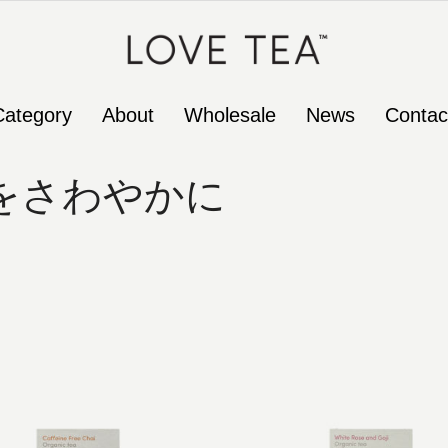
Category
About
Wholesale
News
Contac
をさわやかに